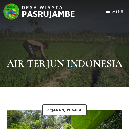
Langsung
ke
MENU
isi
AIR TERJUN INDONESIA
SEJARAH
,
WISATA