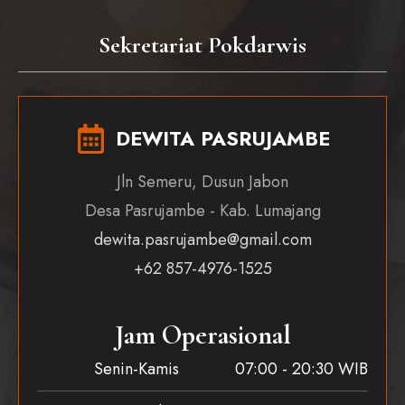
Sekretariat Pokdarwis
DEWITA PASRUJAMBE
Jln Semeru, Dusun Jabon
Desa Pasrujambe - Kab. Lumajang
dewita.pasrujambe@gmail.com
+62 857-4976-1525
Jam Operasional
Senin-Kamis
07:00 - 20:30 WIB