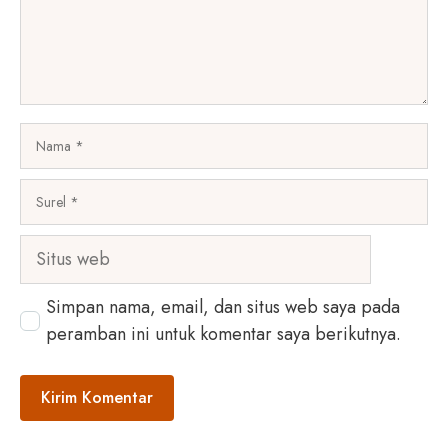
Nama
Surel
Situs
web
Simpan nama, email, dan situs web saya pada
peramban ini untuk komentar saya berikutnya.