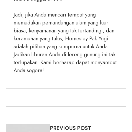
Jadi, jika Anda mencari tempat yang
memadukan pemandangan alam yang luar
biasa, kenyamanan yang tak tertandingi, dan
keramahan yang tulus, Homestay Pak Yogi
adalah pilihan yang sempurna untuk Anda.
Jadikan liburan Anda di lereng gunung ini tak
terlupakan. Kami berharap dapat menyambut
Anda segera!
PREVIOUS POST