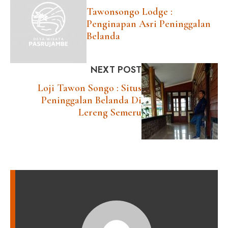
Tawonsongo Lodge :
Penginapan Asri Peninggalan
Belanda
NEXT POST
Loji Tawon Songo : Situs
Peninggalan Belanda Di
Lereng Semeru