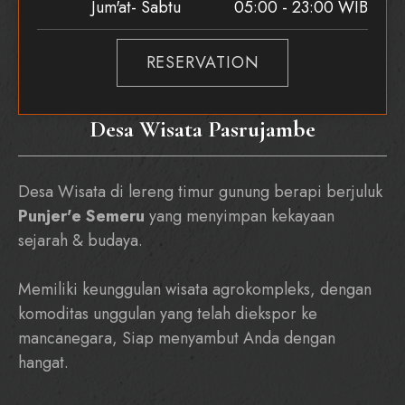
Jum'at- Sabtu
05:00 - 23:00 WIB
RESERVATION
Desa Wisata Pasrujambe
Desa Wisata di lereng timur gunung berapi berjuluk
Punjer'e Semeru
yang menyimpan kekayaan
sejarah & budaya.
Memiliki keunggulan wisata agrokompleks, dengan
komoditas unggulan yang telah diekspor ke
mancanegara, Siap menyambut Anda dengan
hangat.